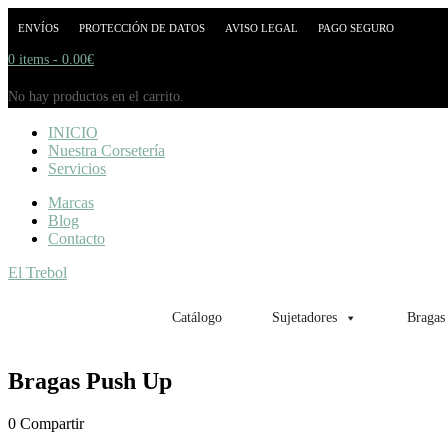
ENVÍOS
PROTECCIÓN DE DATOS
AVISO LEGAL
PAGO SEGURO
0 items -
0.00
€
No hay productos en el carrito.
INICIO
Nuestra Corsetería
Servicios
Marcas
Blog
Contacto
El Trebol
Catálogo
Sujetadores
Bragas
Bragas Push Up
0
Compartir