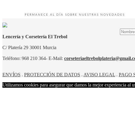
PERMANECE AL DÍA SOBRE NUESTRAS NOVEDADES
Lencería y Corsetería El Trebol
C/ Platería 29 30001 Murcia
Teléfono: 968 210 364- E-Mail:
corseteriaeltrebolplateria@gmail.
ENVÍOS
.
PROTECCIÓN DE DATOS
.
AVISO LEGAL
.
PAGO 
Utilizamos cookies para asegurar que damos la mejor experiencia al us