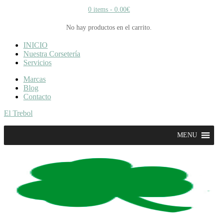
0 items -
0.00
€
No hay productos en el carrito.
INICIO
Nuestra Corsetería
Servicios
Marcas
Blog
Contacto
El Trebol
MENU