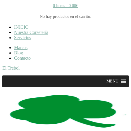
0 items -
0.00
€
No hay productos en el carrito.
INICIO
Nuestra Corsetería
Servicios
Marcas
Blog
Contacto
El Trebol
MENU