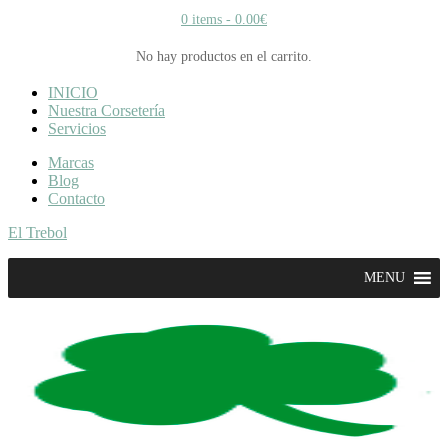
0 items -
0.00
€
No hay productos en el carrito.
INICIO
Nuestra Corsetería
Servicios
Marcas
Blog
Contacto
El Trebol
MENU