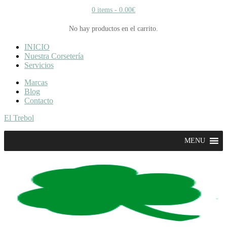
0 items -
0.00
€
No hay productos en el carrito.
INICIO
Nuestra Corsetería
Servicios
Marcas
Blog
Contacto
El Trebol
MENU