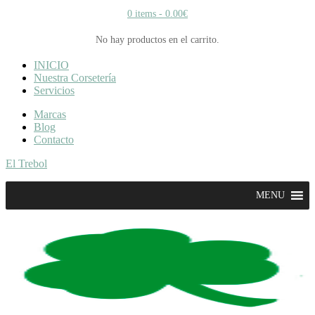
0 items -
0.00
€
No hay productos en el carrito.
INICIO
Nuestra Corsetería
Servicios
Marcas
Blog
Contacto
El Trebol
MENU